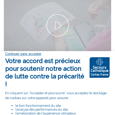
de
d'aperçu
la
de
vidéo
la
YouTube
vidéo
Accepter le cookie Youtube