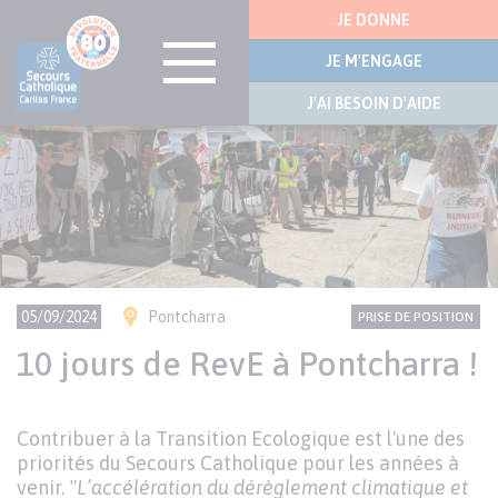
Menu
JE DONNE
latérale
JE M'ENGAGE
J'AI BESOIN D'AIDE
Visuel
Aller
bannière
au
contenu
principal
Ville(s)
CONTENU
Thème
05/09/2024
Pontcharra
PRISE DE POSITION
NATIONAL
10 jours de RevE à Pontcharra !
Texte
Contribuer à la Transition Ecologique est l'une des
Paragraphes
priorités du Secours Catholique pour les années à
de
venir.
"L’accélération du dérèglement climatique et
contenu