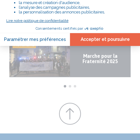
Toutes les actualités
LIRE AUSSI
ION
07/02/2025
PRISE DE POSITION
14
ACTUALITÉ
AC
le
Marche pour la
Fraternité 2025
l