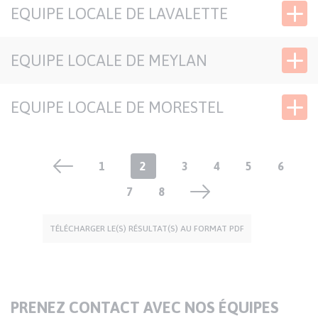
EQUIPE LOCALE DE LAVALETTE
EQUIPE LOCALE DE MEYLAN
EQUIPE LOCALE DE MORESTEL
Pagination
Page
1
Page
2
Page
3
Page
4
Page
5
Page
6
Page
7
courante
Page
8
TÉLÉCHARGER LE(S) RÉSULTAT(S) AU FORMAT PDF
TITRE
PRENEZ CONTACT AVEC NOS ÉQUIPES