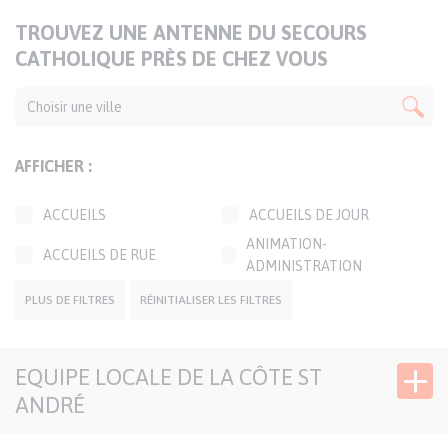
TITRE
TROUVEZ UNE ANTENNE DU SECOURS
DE
CATHOLIQUE PRÈS DE CHEZ VOUS
LA
CARTE
AFFICHER :
ACCUEILS
ACCUEILS DE JOUR
ANIMATION-
ACCUEILS DE RUE
ADMINISTRATION
BOUTIQUES SOLIDAIRES
CAFÉS SOLIDAIRES
PLUS DE FILTRES
RÉINITIALISER LES FILTRES
ÉPICERIES SOLIDAIRES
JARDINS SOLIDAIRES
EQUIPE LOCALE DE LA CÔTE ST
GROUPES CONVIVIAUX
PERMANENCES LOCALES
ANDRÉ
TRANSPORTS
SIÈGE DÉLÉGATION
SOLIDAIRES