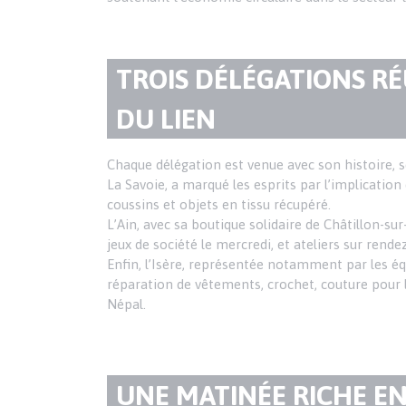
TITRE
TROIS DÉLÉGATIONS RÉ
DU
DU LIEN
PARAGRAPHE
Texte
Chaque délégation est venue avec son histoire, s
La Savoie, a marqué les esprits par l’implicatio
coussins et objets en tissu récupéré.
L’Ain, avec sa boutique solidaire de Châtillon-sur
jeux de société le mercredi, et ateliers sur rend
Enfin, l’Isère, représentée notamment par les équ
réparation de vêtements, crochet, couture pour 
Népal.
TITRE
UNE MATINÉE RICHE E