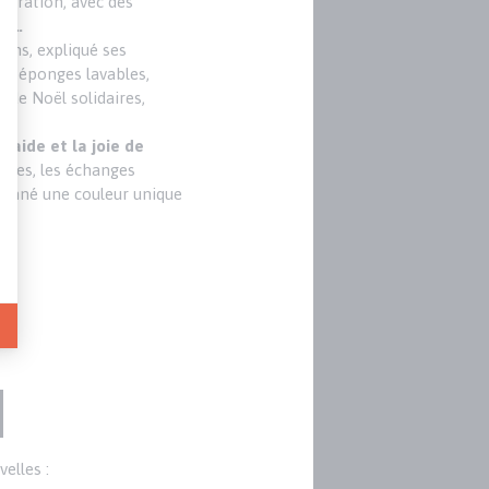
nstration, avec des
et…
ons, expliqué ses
ns, éponges lavables,
s de Noël solidaires,
traide et la joie de
rires, les échanges
 donné une couleur unique
elles :