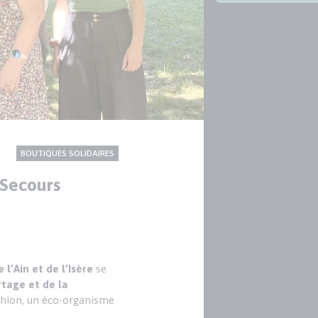
CONTENU
Thème
BOUTIQUES SOLIDAIRES
NATIONAL
 Secours
l’Ain et de l’Isère
se
rtage et de la
ashion, un éco-organisme