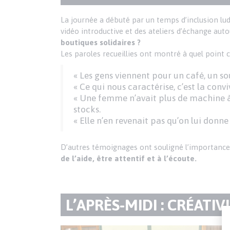
DU
Texte
La journée a débuté par un temps d’inclusion lud
vidéo introductive et des ateliers d’échange auto
PARAGRAPHE
boutiques solidaires ?
Les paroles recueillies ont montré à quel point c
« Les gens viennent pour un café, un so
« Ce qui nous caractérise, c’est la conviv
« Une femme n’avait plus de machine à 
stocks.
« Elle n’en revenait pas qu’on lui donn
D’autres témoignages ont souligné l’importanc
de l’aide, être attentif et à l’écoute.
TITRE
L’APRÈS-MIDI : CRÉATI
DU