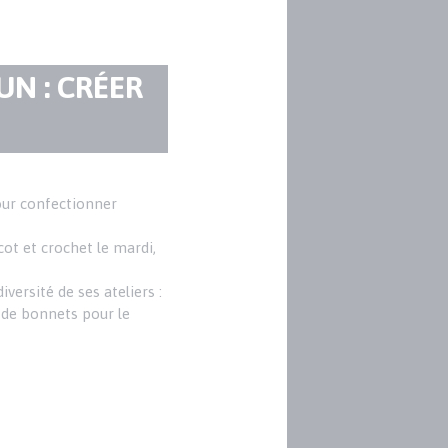
N : CRÉER
pour confectionner
cot et crochet le mardi,
versité de ses ateliers :
 de bonnets pour le