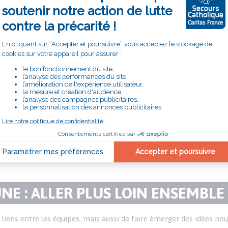
L’après-midi a laissé place à l’action et à la démo
ateliers thématiques : tawashi, couture, croch
Chaque groupe de bénévoles a présenté ses créati
techniques, partagé des idées. Ces objets - coussi
roses - trouvent ensuite leur place sur les marché
véritable vitrine de l’engagement des bénévoles.
Au-delà des techniques, c’est surtout
l’esprit d’en
faire ensemble qui ont marqué les esprits.
Les 
spontanés, les regards bienveillants : tout cela a
à cette journée.
E : ALLER PLUS LOIN ENSEMBLE
 liens entre les équipes, mais aussi de faire émerger des idées nouv