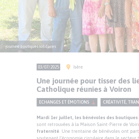
journée boutiques solidaires
Légende
image
Ville(s)
03/07/2025
Isère
Une journée pour tisser des li
Catholique réunies à Voiron
ECHANGES ET ÉMOTIONS
CRÉATIVITÉ, TRA
Texte
Paragraphes
Mardi 1er juillet, les bénévoles des boutiques
de
sont retrouvées à la Maison Saint-Pierre de Voir
contenu
fraternité
. Une trentaine de bénévoles ont part
soutenant l’économie circulaire dans le secteur t