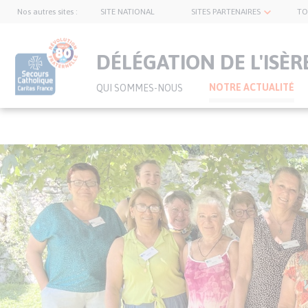
Nos autres sites :
SITE NATIONAL
SITES PARTENAIRES
TO
topnavbar
DÉLÉGATION DE L'ISÈR
NOTRE ACTUALITÉ
QUI SOMMES-NOUS
Visuel
Aller
bannière
au
contenu
principal