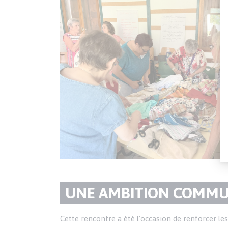
Texte
PARAGRAPHE
TITRE
UNE AMBITION COMMUN
DU
Texte
Cette rencontre a été l’occasion de renforcer les